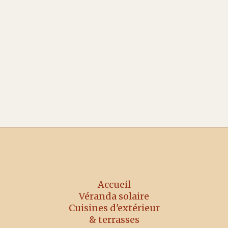
nouvelle pièce maîtresse de
votre maison
Pourquoi les Français investissent désormais
autant dans leur cuisine d'extérieur que dans
celle de leur maison — et comment penser la
vôtre sans se planter.
Accueil
Véranda solaire
Cuisines d'extérieur
& terrasses