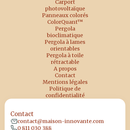
Carport
photovoltaïque
Panneaux colorés
ColorQuant™
Pergola
bioclimatique
Pergola à lames
orientables
Pergola à toile
rétractable
A propos
Contact
Mentions légales
Politique de
confidentialité
Contact
contact@maison-innovante.com
0 811 030 388