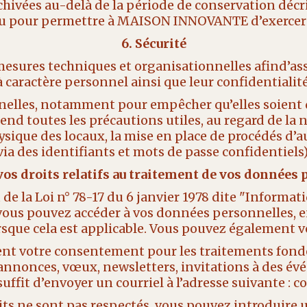
hivées au-delà de la période de conservation décri
ou pour permettre à MAISON INNOVANTE d’exercer o
6. Sécurité
res techniques et organisationnelles afind’assu
à caractère personnel ainsi que leur confidentialité
nnelles, notamment pour empêcher qu’elles soien
d toutes les précautions utiles, au regard de la n
ique des locaux, la mise en place de procédés d’a
via des identifiants et mots de passe confidentiels)
 vos droits relatifs au traitement de vos données 
de la Loi n° 78-17 du 6 janvier 1978 dite "Informa
vous pouvez accéder à vos données personnelles, en
orsque cela est applicable. Vous pouvez également 
ment votre consentement pour les traitements fondé
annonces, vœux, newsletters, invitations à des
s suffit d’envoyer un courriel à l’adresse suivant
oits ne sont pas respectés, vous pouvez introduire 