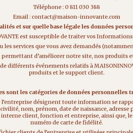
Téléphone : 0 811 030 388
Email : contact@maison-innovante.com
nalités et sur quelle base légale les données perso
NTE est susceptible de traiter vos Informations 
ou les services que vous avez demandés (notamment 
s permettant d’améliorer notre site, nos produits et
os de différents événements relatifs à MAISONINN
produits et le support client.
les sont les catégories de données personnelles tr
r l’entreprise désignent toute information se rapp
civilité, nom, prénom, date de naissance, adresse 
 interne client, fonction et entreprise, ainsi que, l
numéro de carte de fidélité.
chier clients de l’entreprise et utilisées principale