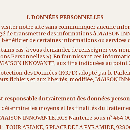
I. DONNÉES PERSONNELLES
de visiter notre site sans communiquer aucune inf
igé de transmettre des informations à MAISON INNO
s bénéficier de certaines informations ou services
certains cas, à vous demander de renseigner vos n
ions Personnelles »). En fournissant ces informat
r MAISON INNOVANTE, aux fins indiquées au point 2
ection des Données (RGPD) adopté par le Parlement 
e, aux fichiers et aux libertés, modifiée, MAISON I
est responsable du traitement des données person
 détermine les moyens et les finalités du traiteme
 MAISON INNOVANTE
,
RCS Nanterre sous n° 484 0
al : TOUR ARIANE, 5 PLACE DE LA PYRAMIDE, 92