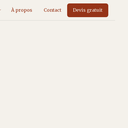
À propos
Contact
Devis gratuit
Panneaux solaires colorés :
la fin du noir industriel sur