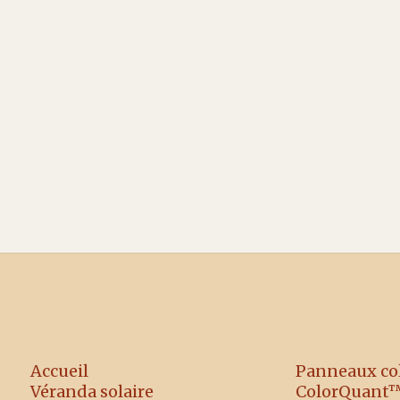
aides en 2026 ?
MaPrimeRénov', CEE, TVA réduite, éco-
PTZ — le panorama complet des aides
actuelles pour vos projets
d'aménagement extérieur et de
production d'énergie.
Accueil
Panneaux co
Véranda solaire
ColorQuant