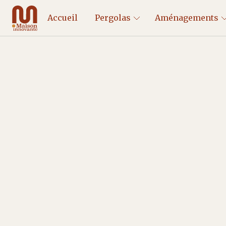
Accueil
Pergolas
Aménagements
Pergola, carport solaire,
photovoltaïque : quelles