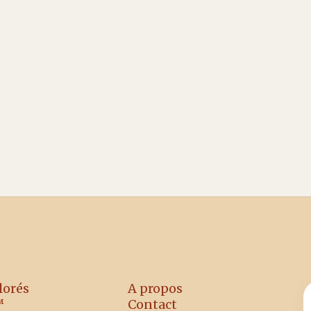
les toits
La technologie ColorQuant™ permet
enfin de produire son électricité sans
sacrifier l'esthétique. Pourquoi
architectes et zones protégées s'y
mettent.
lorés
A propos
™
Contact