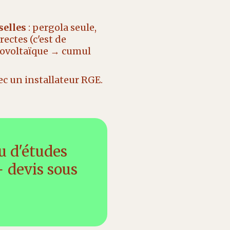
selles
: pergola seule,
ectes (c'est de
otovoltaïque → cumul
vec un installateur RGE.
u d'études
+ devis sous