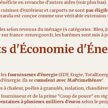
énéficie en revanche d'autres aides (voir plus bas).
 cuisines d'extérieur et carports ne sont
pas éligi
véranda est conçue comme une véritable extension
les selon revenus du ménage (4 catégories : Bleu, Ja
té sur france-renov.gouv.fr, les barèmes sont mis à
ats d'Économie d'Éne
 les
fournisseurs d'énergie
(EDF, Engie, TotalEnergi
d'énergie. Ils se
cumulent avec MaPrimeRénov'
.
es à chaleur, poêles à granulés, isolation, chaudièr
ournisseur et de la prime "Coup de pouce" en vig
centaines à plusieurs milliers d'euros
selon le proj