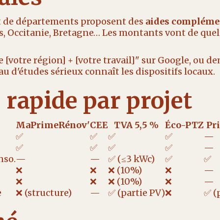
t de départements proposent des
aides compléme
 Occitanie, Bretagne… Les montants vont de quel
e [votre région] + [votre travail]" sur Google, ou 
u d'études sérieux connaît les dispositifs locaux.
rapide par projet
MaPrimeRénov'
CEE
TVA 5,5 %
Éco-PTZ
Pr
✅
✅
✅
✅
—
✅
✅
✅
✅
—
nso.
—
—
✅ (≤3 kWc)
✅
✅
❌
❌
❌ (10%)
❌
—
❌
❌
❌ (10%)
❌
—
e
❌ (structure)
—
✅ (partie PV)
❌
✅ (