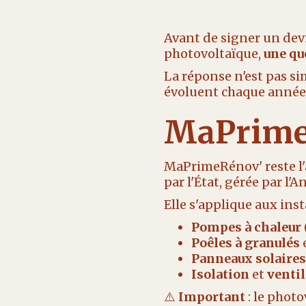
Avant de signer un devi
photovoltaïque,
une qu
La réponse n'est pas sim
évoluent chaque année. 
MaPrimeR
MaPrimeRénov' reste l'a
par l'État, gérée par l'A
Elle s'applique aux ins
Pompes à chaleur
Poêles à granulés
Panneaux solaire
Isolation
et
ventil
⚠️
Important
: le photo