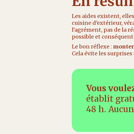
En résu
Les aides existent, elle
cuisine d'extérieur, vé
l'agrément, pas de la r
possible et conséquent
Le bon réflexe :
monter 
Cela évite les surprise
Vous voulez
établit gra
48 h. Aucu