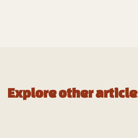
Explore other articl
Panneaux solaires colorés :
la fin du noir industriel sur