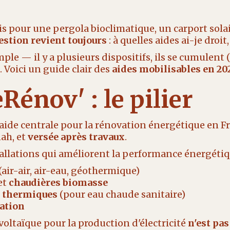
s pour une pergola bioclimatique, un carport solai
estion revient toujours
: à quelles aides ai-je droi
ple — il y a plusieurs dispositifs, ils se cumulent 
Voici un guide clair des
aides mobilisables en 20
énov' : le pilier
ide centrale pour la rénovation énergétique en Fra
nah, et
versée après travaux
.
tallations qui améliorent la performance énergéti
(air-air, air-eau, géothermique)
et
chaudières biomasse
s thermiques
(pour eau chaude sanitaire)
ation
voltaïque pour la production d'électricité
n'est pas