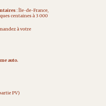
ntaires
: Île-de-France,
ques centaines à 3 000
demandez à votre
ime auto.
partie PV)