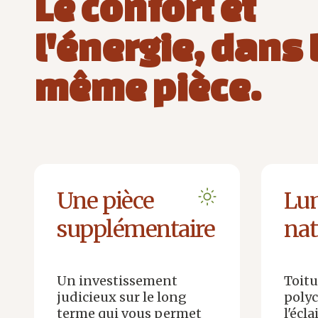
Le confort et
l'énergie, dans 
même pièce.
Une pièce
Lu
supplémentaire
nat
Un investissement
Toitu
judicieux sur le long
polyc
terme qui vous permet
l'écl