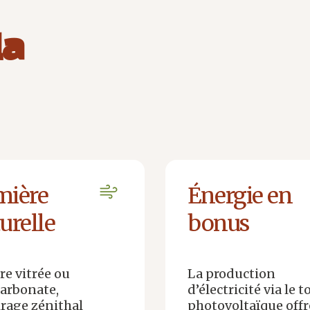
la
mière
Énergie en
urelle
bonus
re vitrée ou
La production
arbonate,
d’électricité via le t
airage zénithal
photovoltaïque off