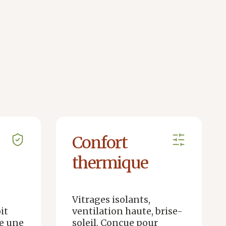
Confort
thermique
Vitrages isolants,
oit
ventilation haute, brise-
re une
soleil. Conçue pour