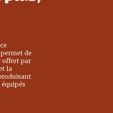
ace
s permet de
 offert par
et la
 produisant
s équipés