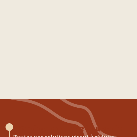
Google Ads
Mauris sollicitudin fermentum libero.
Vivamus aliquet elit ac nisl. In hac
habitasse platea dictumst.
Read more
L'écologie comme boussole