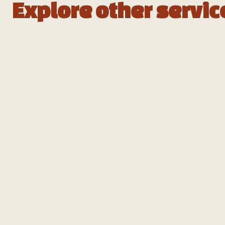
Explore other servic
Project
management
Mauris sollicitudin fermentum
libero. Vivamus aliquet elit ac nisl.
In hac habitasse platea dictumst.
Read more