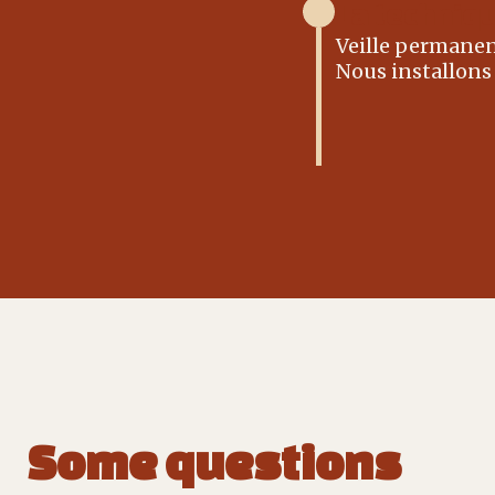
La techniq
Veille permanen
Nous installons
Some questions