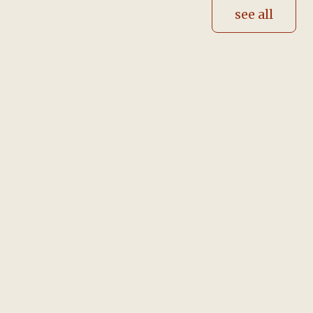
see all
Human resources
Mauris sollicitudin fermentum
libero. Vivamus aliquet elit ac nisl.
In hac habitasse platea dictumst.
Read more